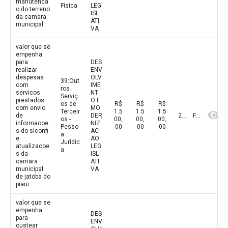
manutenca
Física
LEG
o do terreno
ISL
da camara
ATI
municipal.
VA
valor que se
empenha
para
DES
realizar
ENV
despesas
OLV
39:Out
com
IME
ros
servicos
NT
Serviç
prestados
O E
os de
R$
R$
R$
com envio
MO
Terceir
1.5
1.5
1.5
de
DER
2026
Fevereiro
os -
00,
00,
00,
informacoe
NIZ
Pesso
00
00
00
s do siconfi
AC
a
e
AO
Jurídic
atualizacoe
LEG
a
s da
ISL
camara
ATI
municipal
VA
de jatoba do
piaui.
valor que se
empenha
DES
para
ENV
custear