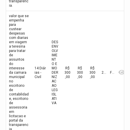
transparenc
ia.
valor que se
empenha
para
custear
despesas
com diarias
em viagem
DES
a teresina
ENV
para tratar
OLV
de
IME
assuntos
NT
do
O E
interesse
14:Diár
MO
R$
R$
R$
da camara
ias -
DER
300
300
300
2026
Fevereiro
municipal
Civil
NIZ
,00
,00
,00
no
AC
escritorio
AO
de
LEG
contabilidad
ISL
e, escritorio
ATI
de
VA
assessoria
em
licitacao e
portal da
transparenc
ia.