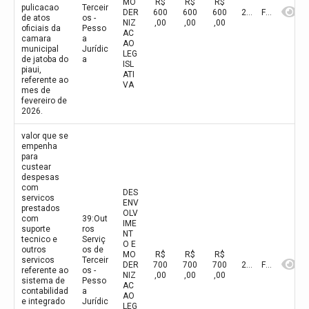
MO
R$
R$
R$
pulicacao
Terceir
DER
600
600
600
2026
Fevereiro
de atos
os -
NIZ
,00
,00
,00
oficiais da
Pesso
AC
camara
a
AO
municipal
Jurídic
LEG
de jatoba do
a
ISL
piaui,
ATI
referente ao
VA
mes de
fevereiro de
2026.
valor que se
empenha
para
custear
despesas
com
DES
servicos
ENV
prestados
OLV
com
39:Out
IME
suporte
ros
NT
tecnico e
Serviç
O E
outros
os de
MO
R$
R$
R$
servicos
Terceir
DER
700
700
700
2026
Fevereiro
referente ao
os -
NIZ
,00
,00
,00
sistema de
Pesso
AC
contabilidad
a
AO
e integrado
Jurídic
LEG