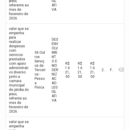
piaui,
ISL
referente ao
ATI
mes de
VA
fevereiro de
2026.
valor que se
empenha
para
DES
realizar
ENV
despesas
OLV
com
36:Out
IME
servicos
ros
NT
prestados
Serviç
O E
com apoio
R$
R$
R$
os de
MO
administrati
1.6
1.6
1.6
Terceir
DER
2026
Fevereiro
vo diverso
21,
21,
21,
os -
NIZ
junto a
00
00
00
Pesso
AC
camara
a
AO
municipal
Física
LEG
de jatoba do
ISL
piaui,
ATI
refrente ao
VA
mes de
fevereiro de
2026.
valor que se
empenha