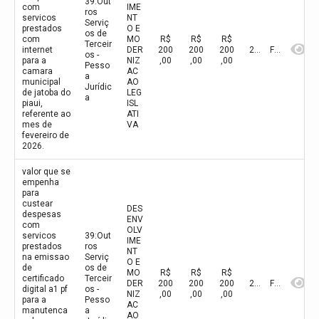
39:Out
com
IME
ros
servicos
NT
Serviç
prestados
O E
os de
com
MO
R$
R$
R$
Terceir
internet
DER
200
200
200
2026
Fevereiro
os -
para a
NIZ
,00
,00
,00
Pesso
camara
AC
a
municipal
AO
Jurídic
de jatoba do
LEG
a
piaui,
ISL
referente ao
ATI
mes de
VA
fevereiro de
2026.
valor que se
empenha
para
custear
DES
despesas
ENV
com
OLV
servicos
39:Out
IME
prestados
ros
NT
na emissao
Serviç
O E
de
os de
MO
R$
R$
R$
certificado
Terceir
DER
200
200
200
2026
Fevereiro
digital a1 pf
os -
NIZ
,00
,00
,00
para a
Pesso
AC
manutenca
a
AO