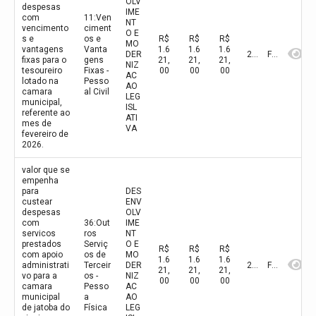
OLV
despesas
IME
com
11:Ven
NT
vencimento
ciment
O E
s e
os e
R$
R$
R$
MO
vantagens
Vanta
1.6
1.6
1.6
DER
2026
Fevereiro
fixas para o
gens
21,
21,
21,
NIZ
tesoureiro
Fixas -
00
00
00
AC
lotado na
Pesso
AO
camara
al Civil
LEG
municipal,
ISL
referente ao
ATI
mes de
VA
fevereiro de
2026.
valor que se
empenha
para
DES
custear
ENV
despesas
OLV
com
36:Out
IME
servicos
ros
NT
prestados
Serviç
O E
R$
R$
R$
com apoio
os de
MO
1.6
1.6
1.6
administrati
Terceir
DER
2026
Fevereiro
21,
21,
21,
vo para a
os -
NIZ
00
00
00
camara
Pesso
AC
municipal
a
AO
de jatoba do
Física
LEG