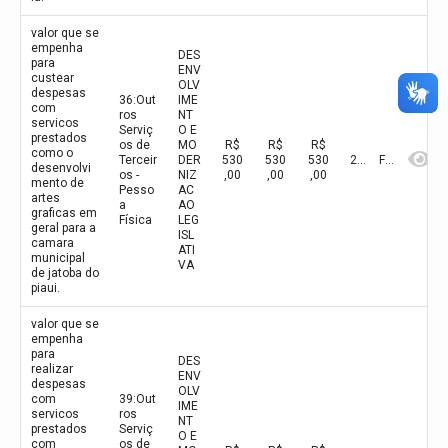
valor que se
empenha
DES
para
ENV
custear
OLV
despesas
36:Out
IME
com
ros
NT
servicos
Serviç
O E
prestados
os de
MO
R$
R$
R$
como o
Terceir
DER
530
530
530
2026
Fevereiro
desenvolvi
os -
NIZ
,00
,00
,00
mento de
Pesso
AC
artes
a
AO
graficas em
Física
LEG
geral para a
ISL
camara
ATI
municipal
VA
de jatoba do
piaui.
valor que se
empenha
para
DES
realizar
ENV
despesas
OLV
com
39:Out
IME
servicos
ros
NT
prestados
Serviç
O E
com
os de