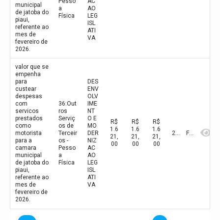
Pesso
AC
municipal
a
AO
de jatoba do
Física
LEG
piaui,
ISL
referente ao
ATI
mes de
VA
fevereiro de
2026.
valor que se
empenha
para
DES
custear
ENV
despesas
OLV
com
36:Out
IME
servicos
ros
NT
prestados
Serviç
O E
R$
R$
R$
como
os de
MO
1.6
1.6
1.6
motorista
Terceir
DER
2026
Fevereiro
21,
21,
21,
para a
os -
NIZ
00
00
00
camara
Pesso
AC
municipal
a
AO
de jatoba do
Física
LEG
piaui,
ISL
referente ao
ATI
mes de
VA
fevereiro de
2026.