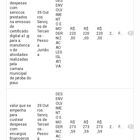
DES
despesas
ENV
com
OLV
servicos
39:Out
IME
prestados
ros
NT
na emissao
Serviç
O E
de
os de
MO
R$
R$
R$
certificado
Terceir
DER
220
220
220
2026
Fevereiro
digital a1 pj
os -
NIZ
,00
,00
,00
para a
Pesso
AC
manutenca
a
AO
o de
Jurídic
LEG
atividades
a
ISL
realizadas
ATI
pela
VA
camara
municipal
de jatoba do
piaui.
DES
ENV
OLV
valor que se
39:Out
IME
empenha
ros
NT
para
Serviç
O E
custear
os de
MO
R$
R$
R$
despesas
Terceir
DER
273
273
273
2026
Fevereiro
com
os -
NIZ
,59
,59
,59
encargos
Pesso
AC
financeiros
a