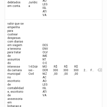
AO
debitados
Jurídic
LEG
em conta.
a
ISL
ATI
VA
valor que se
empenha
para
custear
despesas
com diarias
em viagem
DES
a teresina
ENV
para tratar
OLV
de
IME
assuntos
NT
do
O E
interesse
14:Diár
MO
R$
R$
R$
da camara
ias -
DER
300
300
300
2026
Fevereiro
municipal
Civil
NIZ
,00
,00
,00
no
AC
escritorio
AO
de
LEG
contabilidad
ISL
e, escritorio
ATI
de
VA
assessoria
em
licitacao e