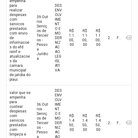
empenha
para
DES
realizar
ENV
despesas
OLV
39:Out
com
IME
ros
servicos
NT
Serviç
prestados
O E
os de
R$
R$
R$
com envio
MO
Terceir
1.1
1.1
1.1
de
DER
2026
Fevereiro
os -
00,
00,
00,
informacoe
NIZ
Pesso
00
00
00
s do efd
AC
a
reinf e
AO
Jurídic
atualizacoe
LEG
a
s da
ISL
camara
ATI
municipal
VA
de jatoba do
piaui.
DES
valor que se
ENV
empenha
OLV
para
36:Out
IME
custear
ros
NT
despesas
Serviç
O E
com
R$
R$
R$
os de
MO
servicos
1.4
1.4
1.4
Terceir
DER
2026
Fevereiro
prestados
50,
50,
50,
os -
NIZ
com
00
00
00
Pesso
AC
limpeza e
a
AO