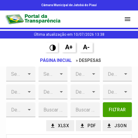
Câmara Municipal de Jatobá do Piauí
Última atualização em 10/07/2026 13:38
A+
A-
PÁGINA INICIAL
» DESPESAS
FILTRAR
XLSX
PDF
JSON