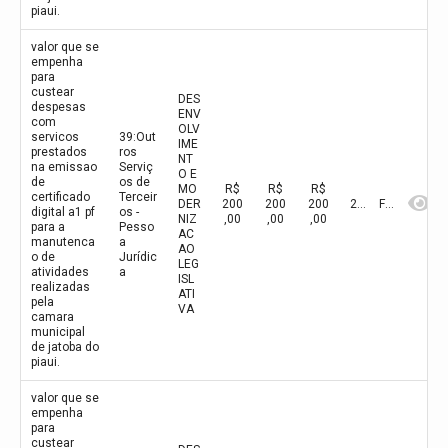
piaui.
valor que se
empenha
para
custear
DES
despesas
ENV
com
OLV
servicos
39:Out
IME
prestados
ros
NT
na emissao
Serviç
O E
de
os de
MO
R$
R$
R$
certificado
Terceir
DER
200
200
200
2026
Fevereiro
digital a1 pf
os -
NIZ
,00
,00
,00
para a
Pesso
AC
manutenca
a
AO
o de
Jurídic
LEG
atividades
a
ISL
realizadas
ATI
pela
VA
camara
municipal
de jatoba do
piaui.
valor que se
empenha
para
custear