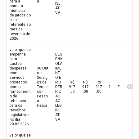
para a
a
ISL
camara
ATI
municipal
VA
de jatoba do
piaui,
referente ao
mes de
fevereiro de
2026.
valor que se
empenha
DES
para
ENV
custear
OLV
despesas
36:Out
IME
com
ros
NT
servicos
Serviç
O E
prestados
os de
MO
R$
R$
R$
com o
Terceir
DER
917
917
917
2026
Fevereiro
forneciment
os -
NIZ
,00
,00
,00
o de
Pesso
AC
refeicoes
a
AO
para os
Física
LEG
travalhos
ISL
legislativos
ATI
no dia
VA
20.02.2026.
valor que se