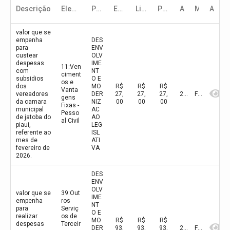
Descrição
Elemento de despesa
Programa
Empenho
Liquidado
Pago
Ano
Mês
Ação
valor que se
empenha
DES
para
ENV
custear
OLV
despesas
IME
11:Ven
com
NT
ciment
subsidios
O E
os e
dos
MO
R$
R$
R$
Vanta
vereadores
DER
27,
27,
27,
2026
Fevereiro
gens
da camara
NIZ
00
00
00
Fixas -
municipal
AC
Pesso
de jatoba do
AO
al Civil
piaui,
LEG
referente ao
ISL
mes de
ATI
fevereiro de
VA
2026.
DES
ENV
OLV
valor que se
39:Out
IME
empenha
ros
NT
para
Serviç
O E
realizar
os de
MO
R$
R$
R$
despesas
Terceir
DER
93,
93,
93,
2026
Fevereiro