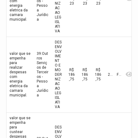
com
os -
NIZ
23
23
23
energia
Pesso
AC
eletrica da
a
AO
camara
Jurídic
LEG
municipal.
a
ISL
ATI
VA
DES
ENV
OLV
valor que se
39:Out
IME
empenha
ros
NT
para
Serviç
O E
realizar
os de
MO
R$
R$
R$
despesas
Terceir
DER
186
186
186
2026
Fevereiro
com
os -
NIZ
,75
,75
,75
energia
Pesso
AC
eletrica da
a
AO
camara
Jurídic
LEG
municipal.
a
ISL
ATI
VA
valor que se
empenha
para
DES
custear
ENV
despesas
OLV