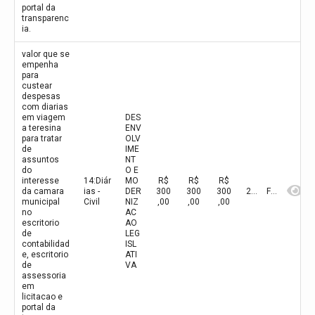
portal da
transparenc
ia.
valor que se
empenha
para
custear
despesas
com diarias
em viagem
DES
a teresina
ENV
para tratar
OLV
de
IME
assuntos
NT
do
O E
interesse
14:Diár
MO
R$
R$
R$
da camara
ias -
DER
300
300
300
2026
Fevereiro
municipal
Civil
NIZ
,00
,00
,00
no
AC
escritorio
AO
de
LEG
contabilidad
ISL
e, escritorio
ATI
de
VA
assessoria
em
licitacao e
portal da