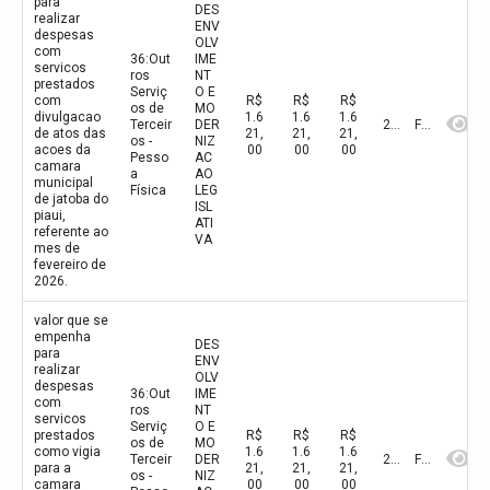
para
DES
realizar
ENV
despesas
OLV
com
36:Out
IME
servicos
ros
NT
prestados
Serviç
O E
com
R$
R$
R$
os de
MO
divulgacao
1.6
1.6
1.6
Terceir
DER
2026
Fevereiro
de atos das
21,
21,
21,
os -
NIZ
acoes da
00
00
00
Pesso
AC
camara
a
AO
municipal
Física
LEG
de jatoba do
ISL
piaui,
ATI
referente ao
VA
mes de
fevereiro de
2026.
valor que se
empenha
DES
para
ENV
realizar
OLV
despesas
36:Out
IME
com
ros
NT
servicos
Serviç
O E
prestados
R$
R$
R$
os de
MO
como vigia
1.6
1.6
1.6
Terceir
DER
2026
Fevereiro
para a
21,
21,
21,
os -
NIZ
camara
00
00
00