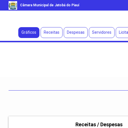
Câmara Municipal de Jatobá do Piauí
Gráficos
Receitas
Despesas
Servidores
Licit
Receitas / Despesas