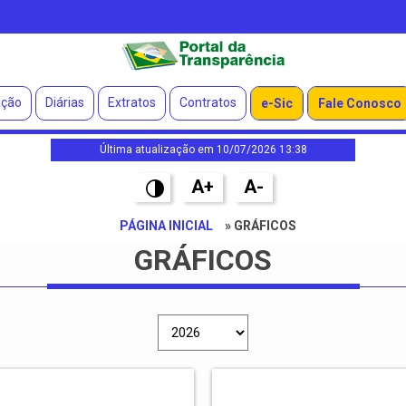
ação
Diárias
Extratos
Contratos
e-Sic
Fale Conosco
Última atualização em 10/07/2026 13:38
A+
A-
PÁGINA INICIAL
» GRÁFICOS
GRÁFICOS