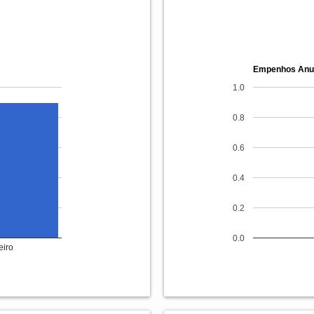
Empenhos Anu
1.0
0.8
0.6
0.4
0.2
0.0
eiro