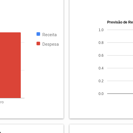
Previsão de Re
1.0
Receita
0.8
Despesa
0.6
0.4
0.2
0.0
iro
s