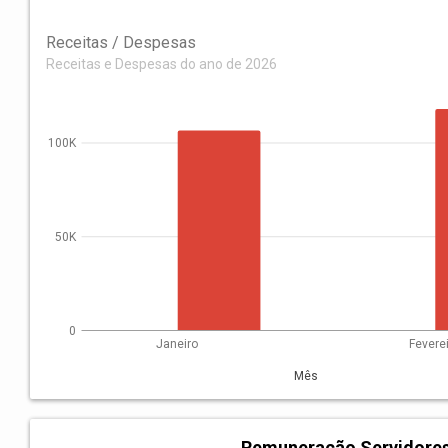
Receitas / Despesas
Receitas e Despesas do ano de 2026
100K
50K
0
Janeiro
Fevere
Mês
Remuneração Servidore